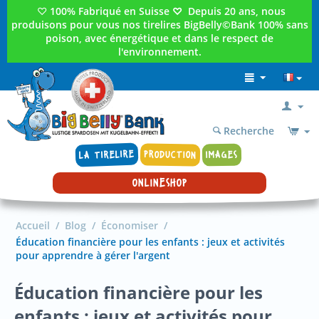
♡
100% Fabriqué en Suisse
♡
Depuis 20 ans, nous
produisons pour vous nos tirelires BigBelly©Bank 100% sans
poison, avec énergétique et dans le respect de
l'environnement.
Recherche
LA TIRELIRE
PRODUCTION
IMAGES
ONLINESHOP
Accueil
/
Blog
/
Économiser
/
Éducation financière pour les enfants : jeux et activités
pour apprendre à gérer l'argent
Éducation financière pour les
enfants : jeux et activités pour