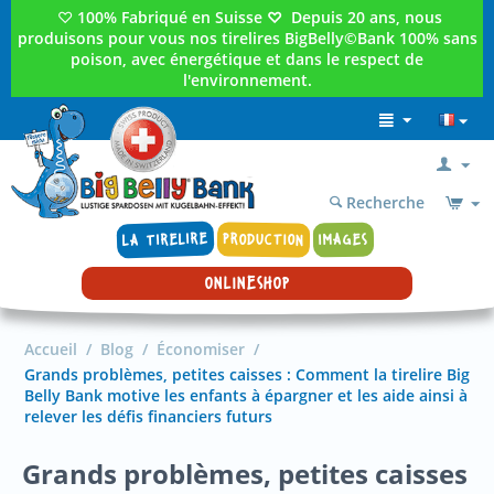
♡
100% Fabriqué en Suisse
♡
Depuis 20 ans, nous
produisons pour vous nos tirelires BigBelly©Bank 100% sans
poison, avec énergétique et dans le respect de
l'environnement.
Recherche
LA TIRELIRE
PRODUCTION
IMAGES
ONLINESHOP
Accueil
/
Blog
/
Économiser
/
Grands problèmes, petites caisses : Comment la tirelire Big
Belly Bank motive les enfants à épargner et les aide ainsi à
relever les défis financiers futurs
Grands problèmes, petites caisses