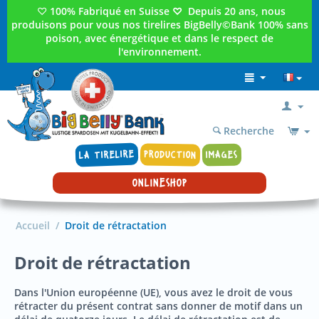
♡
100% Fabriqué en Suisse
♡
Depuis 20 ans, nous
produisons pour vous nos tirelires BigBelly©Bank 100% sans
poison, avec énergétique et dans le respect de
l'environnement.
Recherche
LA TIRELIRE
PRODUCTION
IMAGES
ONLINESHOP
Accueil
/
Droit de rétractation
Droit de rétractation
Dans l'Union européenne (UE), vous avez le droit de vous
rétracter du présent contrat sans donner de motif dans un