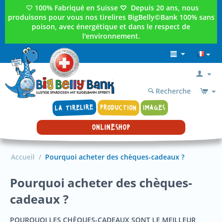
♡
100% Fabriqué en Suisse
♡
Depuis 20 ans, nous
produisons pour vous nos tirelires BigBelly©Bank 100% sans
poison, avec énergétique et dans le respect de
l'environnement.
Recherche
LA TIRELIRE
PRODUCTION
IMAGES
ONLINESHOP
Accueil
/
Pourquoi acheter des chèques-cadeaux ?
Pourquoi acheter des chèques-
cadeaux ?
POURQUOI LES CHÈQUES-CADEAUX SONT LE MEILLEUR