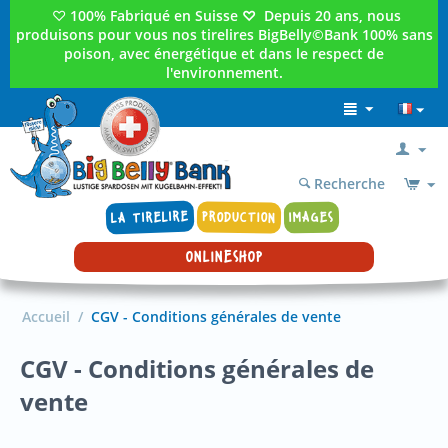
♡
100% Fabriqué en Suisse
♡
Depuis 20 ans, nous
produisons pour vous nos tirelires BigBelly©Bank 100% sans
poison, avec énergétique et dans le respect de
l'environnement.
Recherche
LA TIRELIRE
PRODUCTION
IMAGES
ONLINESHOP
Accueil
/
CGV - Conditions générales de vente
CGV - Conditions générales de
vente