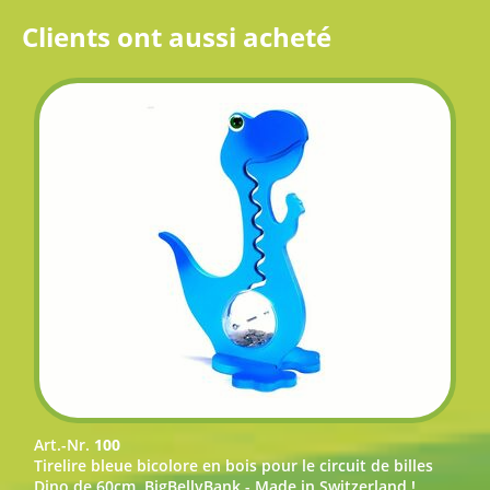
Clients ont aussi acheté
Art.-Nr.
100
Tirelire bleue bicolore en bois pour le circuit de billes
Dino de 60cm, BigBellyBank - Made in Switzerland !