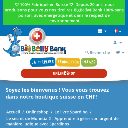
♡
100% Fabriqué en Suisse
♡
Depuis 20 ans, nous
produisons pour vous nos tirelires BigBelly©Bank 100% sans
poison, avec énergétique et dans le respect de
l'environnement.
Recherche
LA TIRELIRE
PRODUCTION
IMAGES
ONLINESHOP
Soyez les bienvenus ! Vous vous trouvez
dans notre boutique suisse en CHF!
Accueil
/
Onlineshop
/
Le livre Spardino
/
Le secret de Monetia 2 - Apprendre à gérer son argent de
manière ludique avec Spardinos