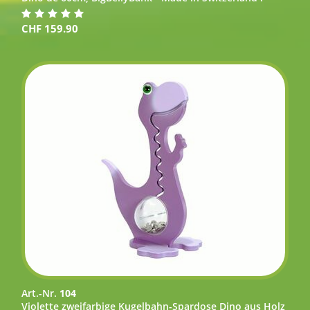
CHF
159.90
Art.-Nr.
104
Violette zweifarbige Kugelbahn-Spardose Dino aus Holz