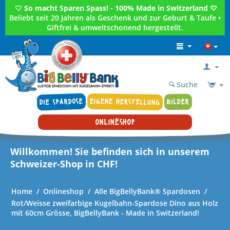
♡
So macht Sparen Spass! - 100% Made in Switzerland ♡
Beliebt seit 20 Jahren als Geschenk und zur Geburt & Taufe •
Giftfrei & umweltschonend hergestellt.
Suche
DIE SPARDOSE
EIGENE HERSTELLUNG
BILDER
ONLINESHOP
Willkommen! Sie befinden sich in unserem
Schweizer-Shop in CHF!
Home
/
Onlineshop
/
Alle BigBellyBank® Spardosen
/
Rot/Weisse zweifarbige Kugelbahn-Spardose Dino aus Holz
mit 60cm Grösse, BigBellyBank - Made in Switzerland!