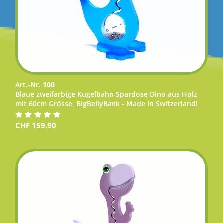
Art.-Nr.
100
Blaue zweifarbige Kugelbahn-Spardose Dino aus Holz
mit 60cm Grösse, BigBellyBank - Made in Switzerland!
CHF
159.90