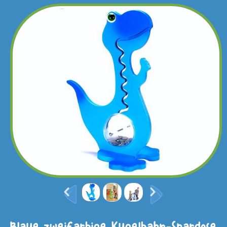
Blaue zweifarbige Kugelbahn-Spardose