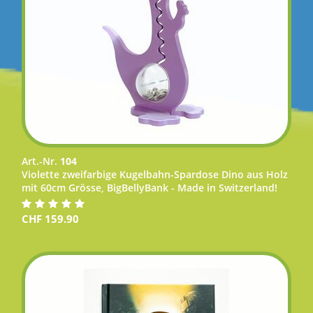
Art.-Nr.
104
Violette zweifarbige Kugelbahn-Spardose Dino aus Holz
mit 60cm Grösse, BigBellyBank - Made in Switzerland!
CHF
159.90