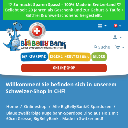
♡
So macht Sparen Spass! - 100% Made in Switzerland ♡
Beliebt seit 20 Jahren als Geschenk und zur Geburt & Taufe •
Giftfrei & umweltschonend hergestellt.
Suche
DIE SPARDOSE
EIGENE HERSTELLUNG
BILDER
ONLINESHOP
Willkommen! Sie befinden sich in unserem
Schweizer-Shop in CHF!
Home
/
Onlineshop
/
Alle BigBellyBank® Spardosen
/
Blaue zweifarbige Kugelbahn-Spardose Dino aus Holz mit
60cm Grösse, BigBellyBank - Made in Switzerland!